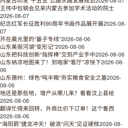
内蒙古印发“十五五”公路水路发展规划
2026-08-07
王伟中包钢会见来内蒙古参加学术活动的院士
2026-08-07
纪念红军长征胜利90周年书画作品展开展
2026-08-
07
开在晨光里的“篓子专线”
2026-08-06
山东美丽河湖“变形记”
2026-08-06
山东把科技创新“指挥棒”交到产业手中
2026-08-06
山东纳凉地图来了！到咱家“客厅”凉快下
2026-08-
06
山东德州：绿色“吨半粮”夯实粮食安全之基
2026-
08-06
地还是那些地，增产从哪儿来？看看汶上县给
2026-08-06
翻译忙得来回转，外商比价下订单！这个鲁西
2026-08-06
“海阳箭”捷龙冲天！破浪“问天”见证硬核
2026-08-