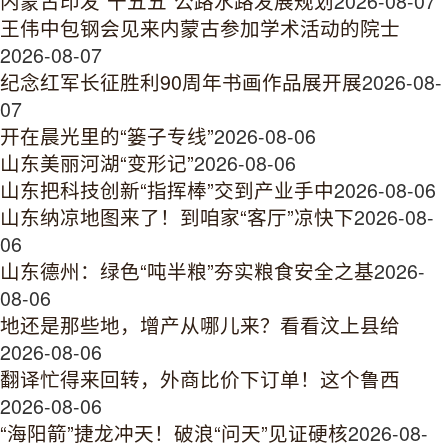
内蒙古印发“十五五”公路水路发展规划
2026-08-07
王伟中包钢会见来内蒙古参加学术活动的院士
2026-08-07
纪念红军长征胜利90周年书画作品展开展
2026-08-
07
开在晨光里的“篓子专线”
2026-08-06
山东美丽河湖“变形记”
2026-08-06
山东把科技创新“指挥棒”交到产业手中
2026-08-06
山东纳凉地图来了！到咱家“客厅”凉快下
2026-08-
06
山东德州：绿色“吨半粮”夯实粮食安全之基
2026-
08-06
地还是那些地，增产从哪儿来？看看汶上县给
2026-08-06
翻译忙得来回转，外商比价下订单！这个鲁西
2026-08-06
“海阳箭”捷龙冲天！破浪“问天”见证硬核
2026-08-