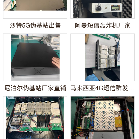
沙特5G伪基站出售
阿曼短信轰炸机厂家
尼泊尔伪基站厂家直销
马来西亚4G短信群发设备购买