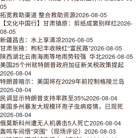
05
拓宽救助渠道 整合救助资源
2026-08-05
【文化中国行】甘肃镇原：剪纸成裳别样红
2026-
08-05
新疆昌吉：水上享清凉
2026-08-05
甘肃张掖：枸杞丰收映红“富民路”
2026-08-05
陕西湖北云南海南等地雨势较强 华北
2026-08-05
美国25个州就特朗普政府加征新关税政策提起
2026-08-04
特朗普暗示：美国将在2029年前控制格陵兰岛
2026-08-04
民调显示特朗普支持率跌至35%
2026-08-04
美国多州暴发大规模环孢子虫病疫情，已现死
2026-08-04
俄莫斯科州遭无人机袭击5人死亡
2026-08-04
轰鸣车间悟“突围”（现场评论）
2026-08-03