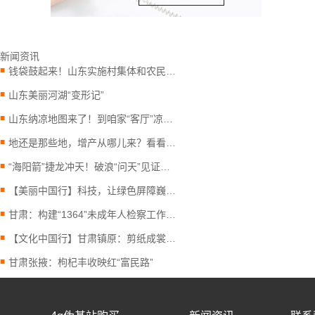
新闻资讯
钱袋鼓起来！山东实施村集体和农民收入“双增
山东美丽河湖“变形记”
山东纳凉地图来了！到咱家“客厅”凉快下
地还是那些地，增产从哪儿来？看看汶上县给出
“海阳箭”捷龙冲天！破浪“问天”见证硬核实
【美丽中国行】科技，让绿色屏障巍然屹立
甘肃：构建“1364”未成年人检察工作体系
【文化中国行】甘肃镇原：剪纸成裳别样红
甘肃张掖：枸杞丰收映红“富民路”