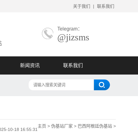
关于我们
|
联系我们
Telegram：
@jizsms
站
新闻资讯
联系我们
主页
>
伪基站厂家
>
巴西阿根廷伪基站
>
025-10-18 16:55:31