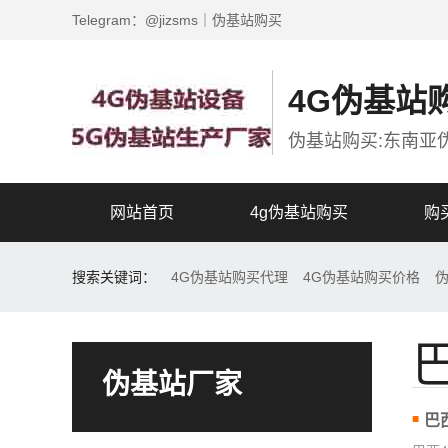
Telegram：@jizsms｜伪基站购买
4G伪基站
伪基站购买:东南亚
网站首页
4g伪基站购买
购
搜索关键词：
4G伪基站购买代理
4G伪基站购买价格
伪基站厂家
巴