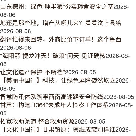
山东德州：绿色“吨半粮”夯实粮食安全之基
2026-
08-06
地还是那些地，增产从哪儿来？看看汶上县给
2026-08-06
翻译忙得来回转，外商比价下订单！这个鲁西
2026-08-06
“海阳箭”捷龙冲天！破浪“问天”见证硬核
2026-08-
06
让文化遗产保护“不断档”
2026-08-05
【美丽中国行】科技，让绿色屏障巍然屹立
2026-
08-05
智慧防汛体系筑牢西南高速路安全防线
2026-08-05
甘肃：构建“1364”未成年人检察工作体系
2026-08-
05
拓宽救助渠道 整合救助资源
2026-08-05
【文化中国行】甘肃镇原：剪纸成裳别样红
2026-