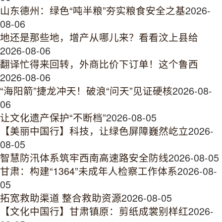
山东德州：绿色“吨半粮”夯实粮食安全之基
2026-
08-06
地还是那些地，增产从哪儿来？看看汶上县给
2026-08-06
翻译忙得来回转，外商比价下订单！这个鲁西
2026-08-06
“海阳箭”捷龙冲天！破浪“问天”见证硬核
2026-08-
06
让文化遗产保护“不断档”
2026-08-05
【美丽中国行】科技，让绿色屏障巍然屹立
2026-
08-05
智慧防汛体系筑牢西南高速路安全防线
2026-08-05
甘肃：构建“1364”未成年人检察工作体系
2026-08-
05
拓宽救助渠道 整合救助资源
2026-08-05
【文化中国行】甘肃镇原：剪纸成裳别样红
2026-