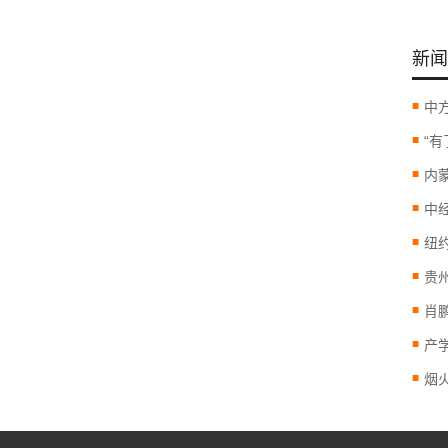
新闻
“
内
中
纽
产
烟