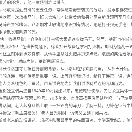
艰苦的环境，让他一度感到难以适应。
军马放青是勤务班的重要任务，常伴随着野兽袭扰的危险。“没跟狼群交过
徐欢第一次放夜马时，班长仓洛加才让带着他和另外两名新兵观察军马吃
马蹄声异常嘈杂。仓洛加才让敏锐地意识到有情况，迅速打开强光手电四处
眼睛散发着阴森的光。
“快！收拢马群！”仓洛加才让带领大家迅速收拢马群。然而，狼群也在渐
“快点火把！”在班长提醒下，徐欢扯开战备包拿出打火机，却因为慌乱一
才让立刻冲到徐欢身前，从他手里拿过火把并迅速点燃。浓烈的柴油烟混
道“火墙”。对峙片刻，狼群甩尾遁去。
班长仓洛加才让挡在身前的背影，从此烙印在徐欢脑海里。“从那天开始，
在骑兵连，精神传承是重要一课。上等兵李曦记得，新兵下连第一课，连
老人身着褪色的旧军装，声音洪亮地为新兵们讲述骑兵连的光辉历史。
玉树独立骑兵连自1949年10月组建以来，忠诚履行使命，先后荣立集体一
族团结模范连”等荣誉称号。70多年来，官兵高扬民族团结旗帜，与巴塘
说话间，老人起身从墙上取下一把锃亮的马刀，手腕一抖，刀锋在空气中
兵接受了毛主席检阅！”老人目光炯炯，仿佛又回到了阅兵场。
听着老人的动情讲述，想起连队荣誉室里的先辈事迹，李曦深受触动，暗