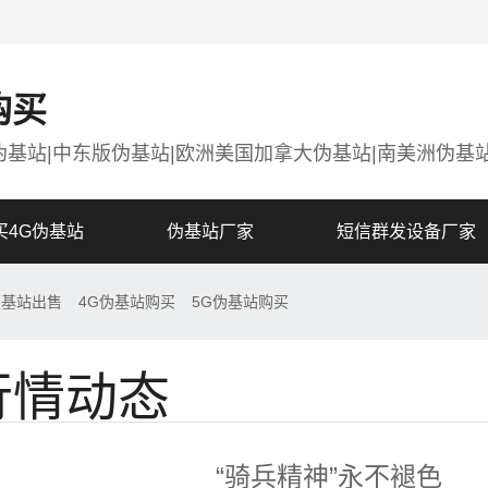
购买
伪基站|中东版伪基站|欧洲美国加拿大伪基站|南美洲伪基
买4G伪基站
伪基站厂家
短信群发设备厂家
伪基站出售
4G伪基站购买
5G伪基站购买
行情动态
“骑兵精神”永不褪色