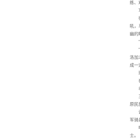
练、
吼，
幽的
洛加
成一
原民
军骑
士。