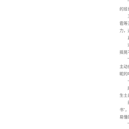
的班
雹等
力，
摇晃
主动
昵的
生士
书”
易懂