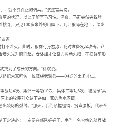
手，就不算真正的骑兵。”该连官兵说。
夜草的状况，以此了解军马习性。深夜，马群突然尖锐嘶
搜寻，只见100多米外的山脚下，几匹狼蹲在地上，绿幽
渐逼近。
时打不着火。此时，狼群弓身蓄势，随时准备发起攻击。仓
合着火光升腾而起，仓洛加才让奋力挥动火把，在狼群前形
我找到了成长的方向。”徐欢说。
队组织大家拜访一位藏族老骑兵——94岁的土多才仁。
等战功4次、集体一等功10次、集体二等功6次，被授予“高
草原上的牧民群众结下亲如一家的鱼水深情。
划出凌厉的弧线。“那天，我们紧握缰绳，挺直腰板，代表全
暗下定决心：一定要在部队好好干，争当一名合格的骑兵战