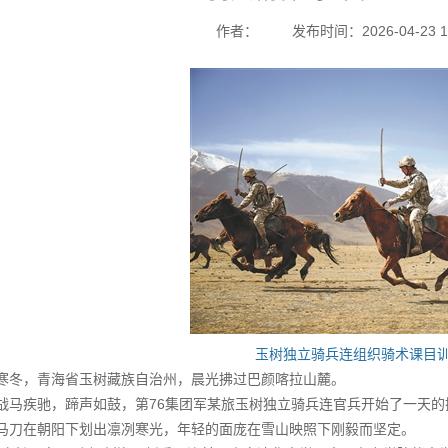
作者：
发布时间：2026-04-23 12
玉树独立骑兵连组织骑术课目训
寒冬，青海省玉树藏族自治州，晨光拂过巴颜喀拉山麓。
战马疾驰，蹄声如鼓，第76集团军某旅玉树独立骑兵连官兵开始了一天的
马刀在朝阳下划出凛冽寒光，年轻的面庞在雪山映照下刚毅而坚定。