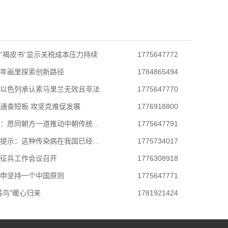
“褐皮书”显示关税成本压力持续
1775647772
年画里探索创新路径
1784865494
以色列承认索马里兰无效且非法
1775647770
通查短板 攻坚克难促发展
1776918800
外交部：愿同朝方一道推动中朝传统友好合作关
1775647791
中疾控提示：这种传染病在我国已经消除，但境
1775734017
征兵工作会议召开
1776308918
申坚持一个中国原则
1775647771
蒜鸟”暖心归来
1781921424