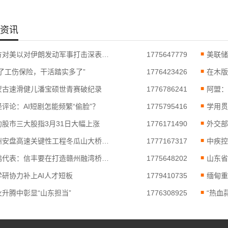
资讯
中方对美以对伊朗发动军事打击深表关切
1775647779
美联储
有了工伤保险，干活踏实多了”
1776423426
在木版
蒙古速滑健儿潘宝硕世青赛破纪录
1776786241
阿盟：
经评论：AI短剧怎能频繁“偷脸”？
1775795416
学用贯
约股市三大股指3月31日大幅上涨
1776171490
贵州安盘高速关键性工程冬瓜山大桥贯通
1777167317
肖鹏代表：信丰要在打造赣州融湾桥头堡最前沿
1775648202
山东省
学研协力补上AI人才短板
1779410735
缅甸重
火升腾中彰显“山东担当”
1776308925
“热血