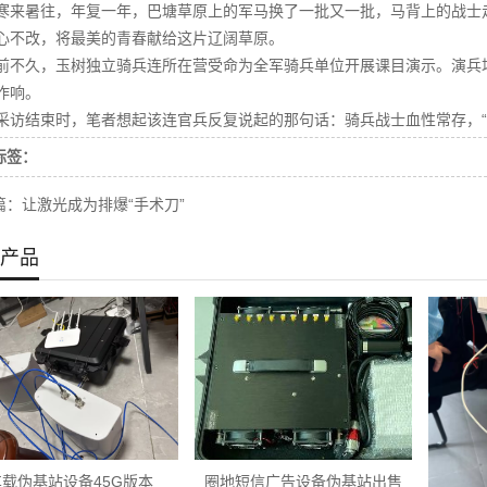
寒来暑往，年复一年，巴塘草原上的军马换了一批又一批，马背上的战士
心不改，将最美的青春献给这片辽阔草原。
前不久，玉树独立骑兵连所在营受命为全军骑兵单位开展课目演示。演兵
作响。
采访结束时，笔者想起该连官兵反复说起的那句话：骑兵战士血性常存，“
标签：
篇：
让激光成为排爆“手术刀”
产品
车载伪基站设备45G版本
圈地短信广告设备伪基站出售