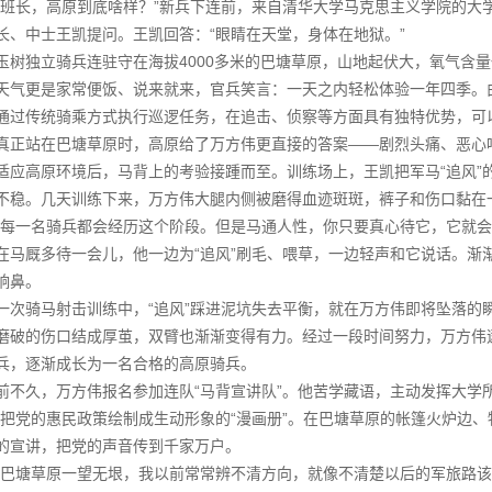
“班长，高原到底啥样？”新兵下连前，来自清华大学马克思主义学院的大
长、中士王凯提问。王凯回答：“眼睛在天堂，身体在地狱。”
玉树独立骑兵连驻守在海拔4000多米的巴塘草原，山地起伏大，氧气含量
天气更是家常便饭、说来就来，官兵笑言：一天之内轻松体验一年四季。
通过传统骑乘方式执行巡逻任务，在追击、侦察等方面具有独特优势，可
真正站在巴塘草原时，高原给了万方伟更直接的答案——剧烈头痛、恶心
适应高原环境后，马背上的考验接踵而至。训练场上，王凯把军马“追风”
不稳。几天训练下来，万方伟大腿内侧被磨得血迹斑斑，裤子和伤口黏在一
“每一名骑兵都会经历这个阶段。但是马通人性，你只要真心待它，它就会
在马厩多待一会儿，他一边为“追风”刷毛、喂草，一边轻声和它说话。渐
响鼻。
一次骑马射击训练中，“追风”踩进泥坑失去平衡，就在万方伟即将坠落的
磨破的伤口结成厚茧，双臂也渐渐变得有力。经过一段时间努力，万方伟
兵，逐渐成长为一名合格的高原骑兵。
前不久，万方伟报名参加连队“马背宣讲队”。他苦学藏语，主动发挥大学
，把党的惠民政策绘制成生动形象的“漫画册”。在巴塘草原的帐篷火炉边
的宣讲，把党的声音传到千家万户。
“巴塘草原一望无垠，我以前常常辨不清方向，就像不清楚以后的军旅路该