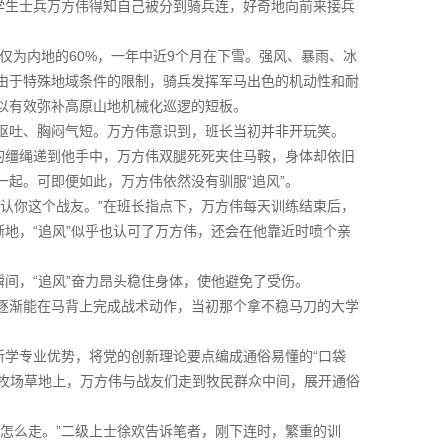
学生士兵万方伟得知自己被分到骑兵连，好奇地向前来接兵
仅为内地的60%，一年中近9个月在下雪。强风、暴雨、冰
由于特殊地域条件的限制，骑兵发挥军马出色的机动性和耐
以有效弥补高原山地机械化巡逻的短板。
呕吐、胸闷气短。万方伟意识到，班长当初并非开玩笑。
的缰绳递到他手中，万方伟双腿死死夹住马鞍，身体却依旧
起。可即便如此，万方伟依然没有驯服“追风”。
认你这个战友。”在班长指点下，万方伟每天训练结束后，
渐地，“追风”似乎也认可了万方伟，还会在他靠近时喷个亲
瞬间，“追风”奋力昂头稳住身体，使他避免了受伤。
逐渐能在马背上完成战术动作，当初那个拿不稳马刀的大学
所学专业优势，将党的创新理论要点编成通俗易懂的“口袋
、牧场草地上，万方伟与战友们走到牧民群众中间，展开通俗
怎么走。”二级上士徐欢告诉笔者，刚下连时，繁重的训