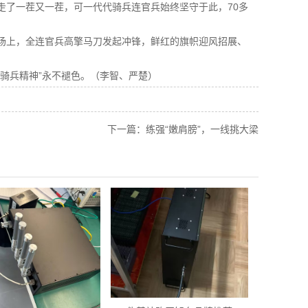
走了一茬又一茬，可一代代骑兵连官兵始终坚守于此，70多
场上，全连官兵高擎马刀发起冲锋，鲜红的旗帜迎风招展、
骑兵精神”永不褪色。（李智、严楚）
下一篇：
练强“嫩肩膀”，一线挑大梁