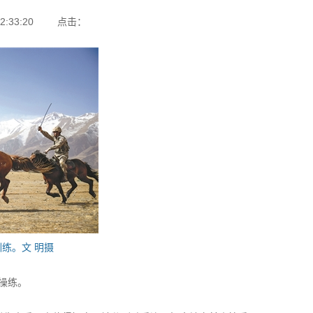
:33:20
点击：
练。文 明摄
操练。